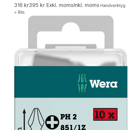
316
kr
395
kr
Exkl. moms
Inkl. moms
Handverktyg
> Bits