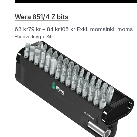
Wera 851/4 Z bits
63
kr
79
kr
–
84
kr
105
kr
Exkl. moms
Inkl. moms
Handverktyg > Bits