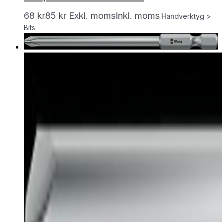
68
kr
85
kr
Exkl. moms
Inkl. moms
Handverktyg >
Bits