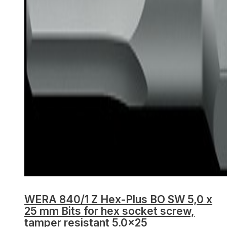
WERA 840/1 Z Hex-Plus BO SW 5,0 x
25 mm Bits for hex socket screw,
tamper resistant 5.0×25