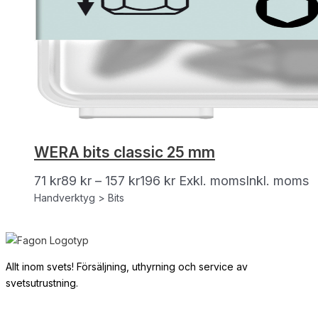
WERA bits classic 25 mm
71
kr
89
kr
–
157
kr
196
kr
Exkl. moms
Inkl. moms
Handverktyg > Bits
Allt inom svets! Försäljning, uthyrning och service av
svetsutrustning.