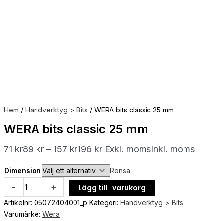
Hem
/
Handverktyg > Bits
/ WERA bits classic 25 mm
WERA bits classic 25 mm
71
kr
89
kr
–
157
kr
196
kr
Exkl. moms
Inkl. moms
Dimension
Rensa
-
+
Lägg till i varukorg
Artikelnr:
05072404001_p
Kategori:
Handverktyg > Bits
Varumärke:
Wera