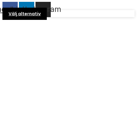
acebook
Linkedin
Instagram
Välj alternativ