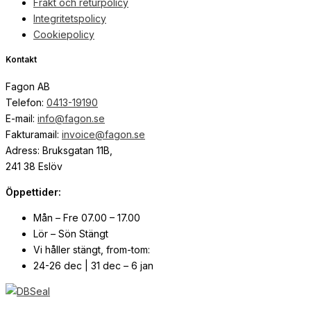
Frakt och returpolicy
Integritetspolicy
Cookiepolicy
Kontakt
Fagon AB
Telefon:
0413-19190
E-mail:
info@fagon.se
Fakturamail:
invoice@fagon.se
Adress: Bruksgatan 11B,
241 38 Eslöv
Öppettider:
Mån – Fre 07.00 – 17.00
Lör – Sön Stängt
Vi håller stängt, from-tom:
24-26 dec | 31 dec – 6 jan
© Copyright
2026
| Webb av
Svensk Media Partner