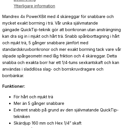
Ytterligare information
Mandrex 4x PowerXBit med 4 skäreggar för snabbare och
mycket exakt borrning i trä. Vår unika självmatande
gängade QuickTip-teknik gör att borrkronan utan ansträngning
kan dra sig in i mjukt och hårt trä. Snabb spånborttagning i hårt
och mjukt trä, 5 gånger snabbare jämfört med
standardskruvborrkronor och mer exakt borrning tack vare vår
slipade spårgeometri med låg friktion och 4 skäreggar. Detta
snabba och exakta borr har ett 1/4-tums sexkantskaft och kan
användas i sladdlösa slag- och borrskruvdragare och
borrbänkar.
Funktioner:
För hårt och mjukt trä
Mer än 5 gånger snabbare
Extremt snabb på grund av den självmatande QuickTip-
tekniken
Skärdjup 160 mm och Hex 1/4” skaft