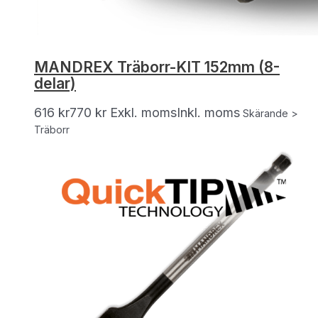
MANDREX Träborr-KIT 152mm (8-
delar)
616
kr
770
kr
Exkl. moms
Inkl. moms
Skärande >
Träborr