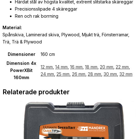
Härdat stål av högsta kvalitet, extremt slitstarka skäreggar
Precisionsslipade 4 skäreggar
Ren och rak borrning
Material:
Spånskiva, Laminerad skiva, Plywood, Mjukt trä, Fönsterramar,
Trä, Trä & Plywood
Dimensioner
160 cm
Dimension 4x
12 mm
,
14 mm
,
16 mm
,
18 mm
,
20 mm
,
22 mm
,
PowerXBit
24 mm
,
25 mm
,
26 mm
,
28 mm
,
30 mm
,
32 mm
160mm
Relaterade produkter