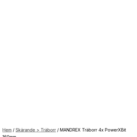
Hem
/
Skärande > Träborr
/ MANDREX Träborr 4x PowerXBit
160mm