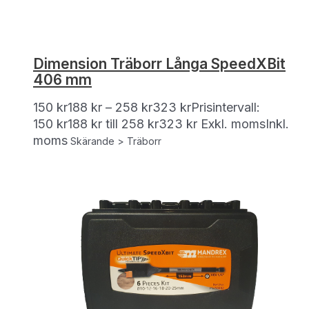
Dimension Träborr Långa SpeedXBit
406 mm
150
kr
188
kr
–
258
kr
323
kr
Prisintervall:
150 kr188 kr till 258 kr323 kr
Exkl. moms
Inkl.
moms
Skärande > Träborr