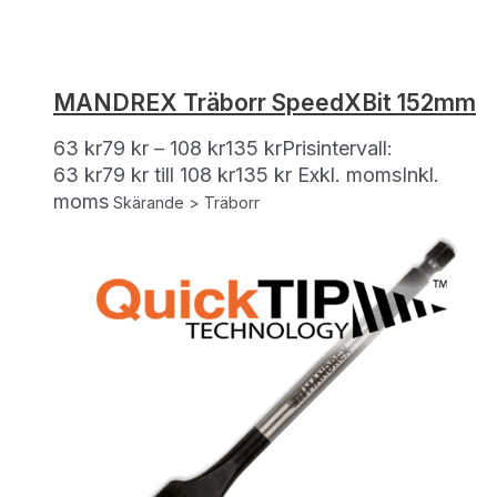
MANDREX Träborr SpeedXBit 152mm
63
kr
79
kr
–
108
kr
135
kr
Prisintervall:
63 kr79 kr till 108 kr135 kr
Exkl. moms
Inkl.
moms
Skärande > Träborr