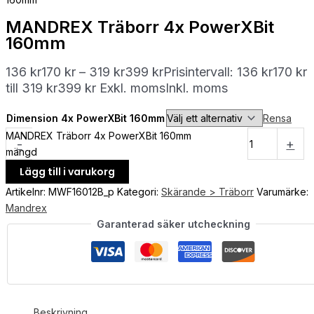
MANDREX Träborr 4x PowerXBit
160mm
136
kr
170
kr
–
319
kr
399
kr
Prisintervall: 136 kr170 kr
till 319 kr399 kr
Exkl. moms
Inkl. moms
Dimension 4x PowerXBit 160mm
Rensa
MANDREX Träborr 4x PowerXBit 160mm
-
+
mängd
Lägg till i varukorg
Artikelnr:
MWF16012B_p
Kategori:
Skärande > Träborr
Varumärke:
Mandrex
Garanterad säker utcheckning
Beskrivning