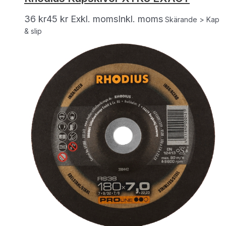
36
kr
45
kr
Exkl. moms
Inkl. moms
Skärande > Kap
& slip