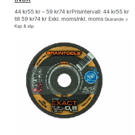
44
kr
55
kr
–
59
kr
74
kr
Prisintervall: 44 kr55 kr
till 59 kr74 kr
Exkl. moms
Inkl. moms
Skärande >
Kap & slip