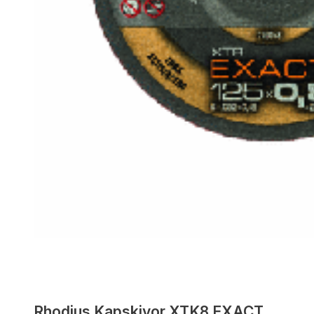
Rhodius Kapskivor XTK8 EXACT