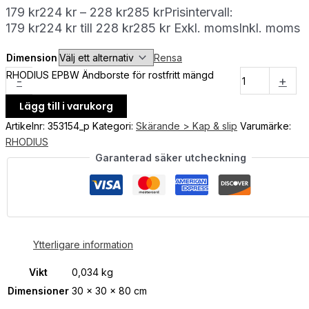
179
kr
224
kr
–
228
kr
285
kr
Prisintervall:
179 kr224 kr till 228 kr285 kr
Exkl. moms
Inkl. moms
Dimension
Rensa
RHODIUS EPBW Ändborste för rostfritt mängd
-
+
Lägg till i varukorg
Artikelnr:
353154_p
Kategori:
Skärande > Kap & slip
Varumärke:
RHODIUS
Garanterad säker utcheckning
Ytterligare information
Vikt
0,034 kg
Dimensioner
30 × 30 × 80 cm