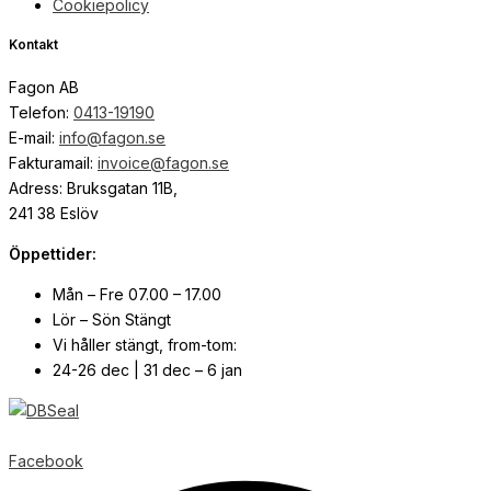
Cookiepolicy
Kontakt
Fagon AB
Telefon:
0413-19190
E-mail:
info@fagon.se
Fakturamail:
invoice@fagon.se
Adress: Bruksgatan 11B,
241 38 Eslöv
Öppettider:
Mån – Fre 07.00 – 17.00
Lör – Sön Stängt
Vi håller stängt, from-tom:
24-26 dec | 31 dec – 6 jan
© Copyright
2026
| Webb av
Svensk Media Partner
Facebook