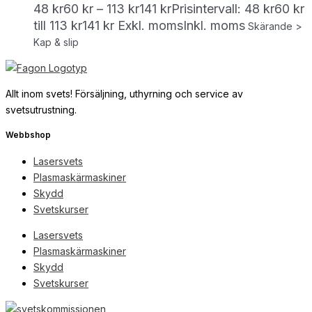
48
kr
60
kr
–
113
kr
141
kr
Prisintervall: 48 kr60 kr
till 113 kr141 kr
Exkl. moms
Inkl. moms
Skärande >
Kap & slip
Allt inom svets! Försäljning, uthyrning och service av
svetsutrustning.
Webbshop
Lasersvets
Plasmaskärmaskiner
Skydd
Svetskurser
Lasersvets
Plasmaskärmaskiner
Skydd
Svetskurser