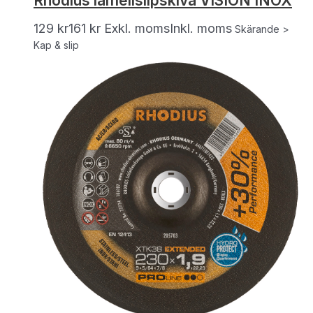
Rhodius lamellslipskiva VISION INOX
129
kr
161
kr
Exkl. moms
Inkl. moms
Skärande >
Kap & slip