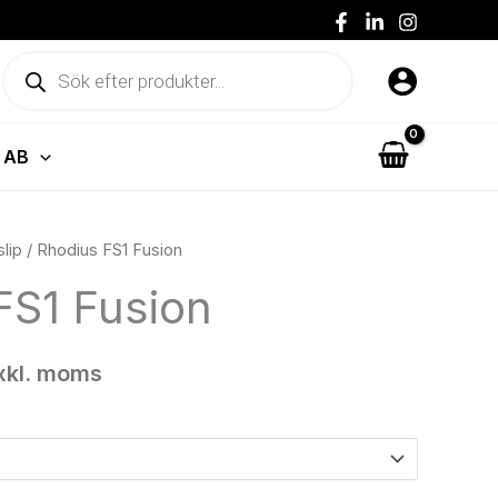
49 kr61 kr
Produktsökning
 AB
isintervall:
lip
/ Rhodius FS1 Fusion
 kr59 kr
FS1 Fusion
l
 kr61 kr
xkl. moms