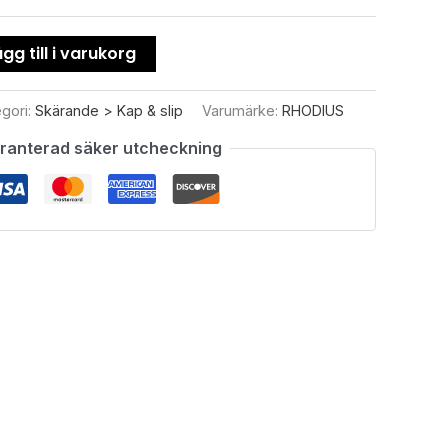
gg till i varukorg
gori:
Skärande > Kap & slip
Varumärke:
RHODIUS
ranterad säker utcheckning