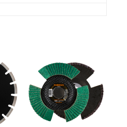
:
 kr
 kr