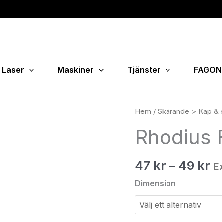
Laser
Maskiner
Tjänster
FAGON
Pr
Rhodius
Hem
/
Skärande > Kap & s
47
FS1
Rhodius 
til
Fusion
49
mängd
47
kr
–
49
kr
E
Dimension