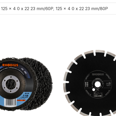
,
125 x 4 0 x 22 23 mm/60P
,
125 x 4 0 x 22 23 mm/80P
Prisintervall:
Prisintervall
127 kr159 kr
2676 kr3345
till
till
158 kr198 kr
7294 kr9118