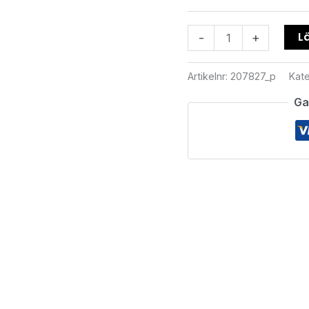
Lä
-
+
Artikelnr:
207827_p
Kate
Ga