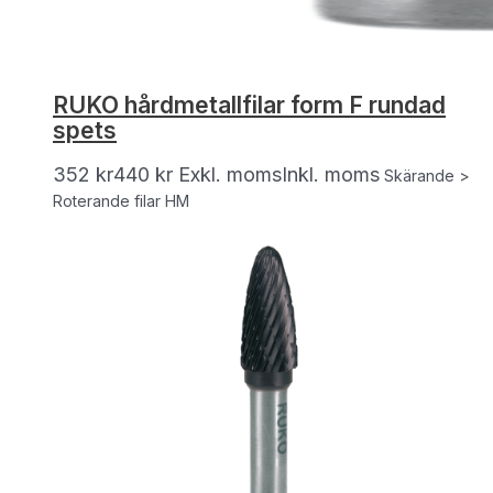
RUKO hårdmetallfilar form F rundad
spets
352
kr
440
kr
Exkl. moms
Inkl. moms
Skärande >
Roterande filar HM