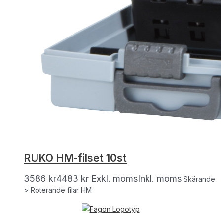
RUKO HM-filset 10st
3586
kr
4483
kr
Exkl. moms
Inkl. moms
Skärande
> Roterande filar HM