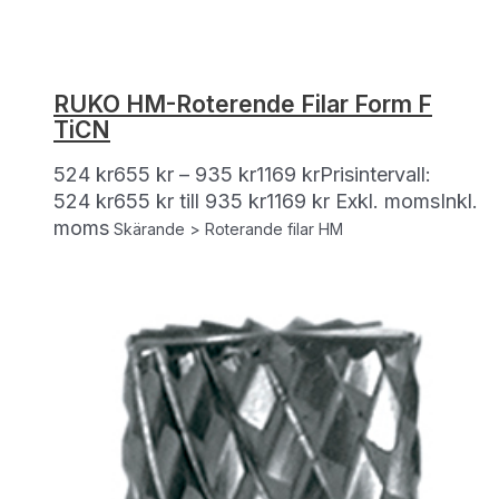
RUKO HM-Roterende Filar Form F
TiCN
524
kr
655
kr
–
935
kr
1169
kr
Prisintervall:
524 kr655 kr till 935 kr1169 kr
Exkl. moms
Inkl.
moms
Skärande > Roterande filar HM