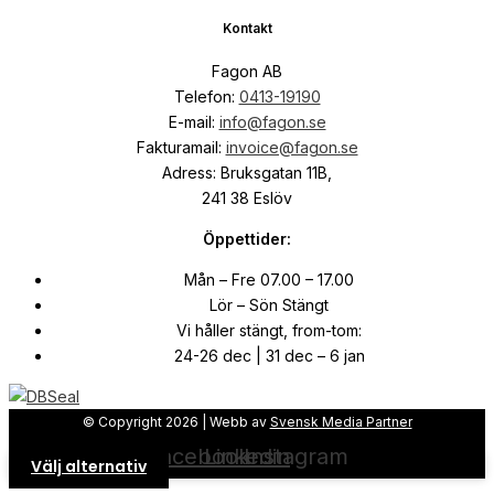
Kontakt
Fagon AB
Telefon:
0413-19190
E-mail:
info@fagon.se
Fakturamail:
invoice@fagon.se
Adress: Bruksgatan 11B,
241 38 Eslöv
Öppettider:
Mån – Fre 07.00 – 17.00
Lör – Sön Stängt
Vi håller stängt, from-tom:
24-26 dec | 31 dec – 6 jan
© Copyright
2026
| Webb av
Svensk Media Partner
Facebook
Linkedin
Instagram
Välj alternativ