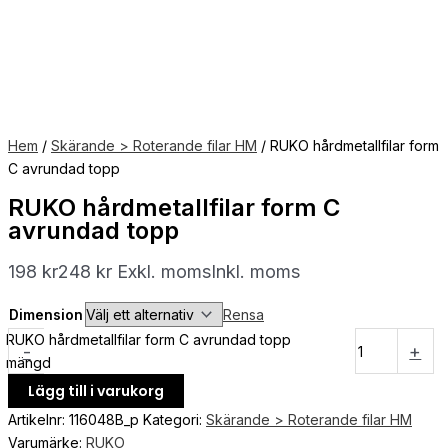
Hem
/
Skärande > Roterande filar HM
/ RUKO hårdmetallfilar form
C avrundad topp
RUKO hårdmetallfilar form C
avrundad topp
198
kr
248
kr
Exkl. moms
Inkl. moms
Dimension
Rensa
RUKO hårdmetallfilar form C avrundad topp
-
+
mängd
Lägg till i varukorg
Artikelnr:
116048B_p
Kategori:
Skärande > Roterande filar HM
Varumärke:
RUKO