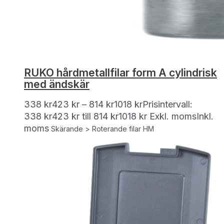
RUKO hårdmetallfilar form A cylindrisk
med ändskär
338
kr
423
kr
–
814
kr
1018
kr
Prisintervall:
338 kr423 kr till 814 kr1018 kr
Exkl. moms
Inkl.
moms
Skärande > Roterande filar HM