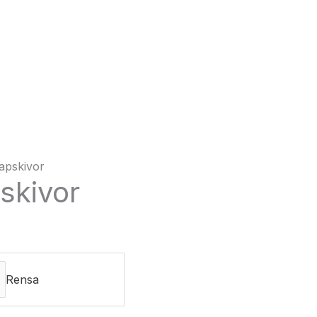
pskivor
skivor
Rensa