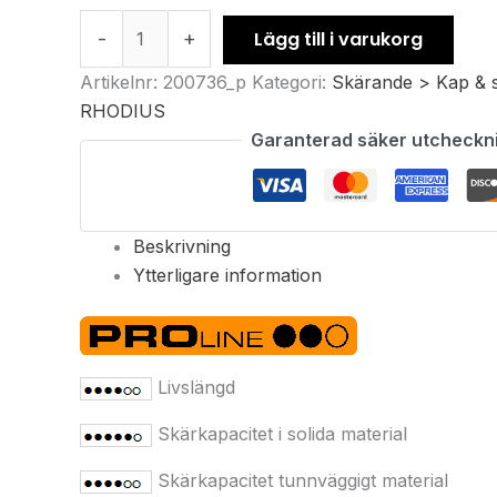
-
+
Lägg till i varukorg
Artikelnr:
200736_p
Kategori:
Skärande > Kap & s
RHODIUS
Garanterad säker utcheckn
Beskrivning
Ytterligare information
Livslängd
Skärkapacitet i solida material
Skärkapacitet tunnväggigt material