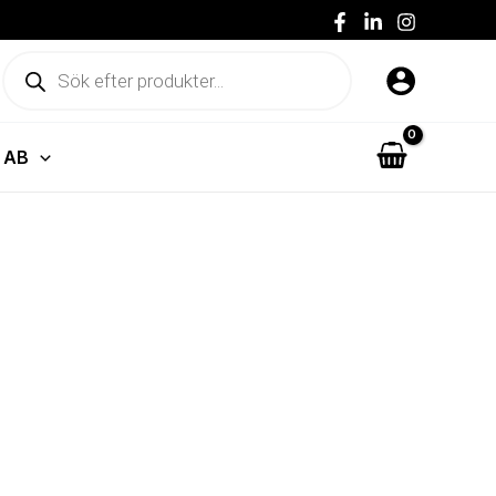
57 kr71 kr
Produktsökning
 AB