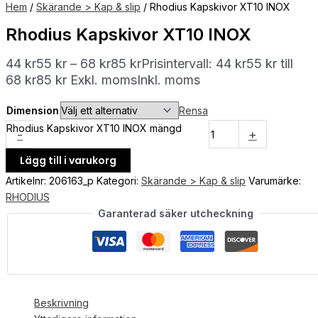
Hem
/
Skärande > Kap & slip
/ Rhodius Kapskivor XT10 INOX
Rhodius Kapskivor XT10 INOX
44
kr
55
kr
–
68
kr
85
kr
Prisintervall: 44 kr55 kr till
68 kr85 kr
Exkl. moms
Inkl. moms
Dimension
Rensa
Rhodius Kapskivor XT10 INOX mängd
-
+
Lägg till i varukorg
Artikelnr:
206163_p
Kategori:
Skärande > Kap & slip
Varumärke:
RHODIUS
Garanterad säker utcheckning
Beskrivning