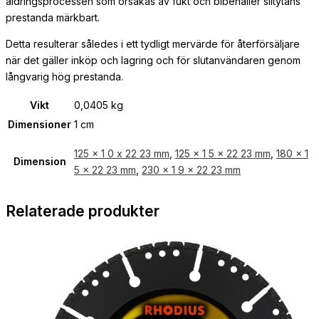
åldringsprocessen som orsakas av fukt och bibehåller slitytans
prestanda märkbart.
Detta resulterar således i ett tydligt mervärde för återförsäljare
när det gäller inköp och lagring och för slutanvändaren genom
långvarig hög prestanda.
Vikt
0,0405 kg
Dimensioner
1 cm
125 x 1 0 x 22 23 mm
,
125 x 1 5 x 22 23 mm
,
180 x 1
Dimension
5 x 22 23 mm
,
230 x 1 9 x 22 23 mm
Relaterade produkter