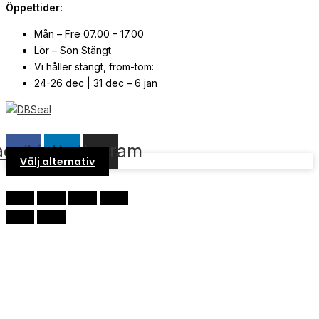
Öppettider:
Mån – Fre 07.00 – 17.00
Lör – Sön Stängt
Vi håller stängt, from-tom:
24-26 dec | 31 dec – 6 jan
© Copyright
2026
| Webb av
Svensk Media Partner
acebook
Linkedin
Instagram
Välj alternativ