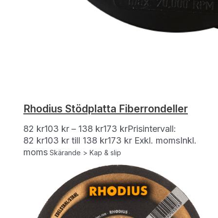
Rhodius Stödplatta Fiberrondeller
82
kr
103
kr
–
138
kr
173
kr
Prisintervall:
82 kr103 kr till 138 kr173 kr
Exkl. moms
Inkl.
moms
Skärande > Kap & slip