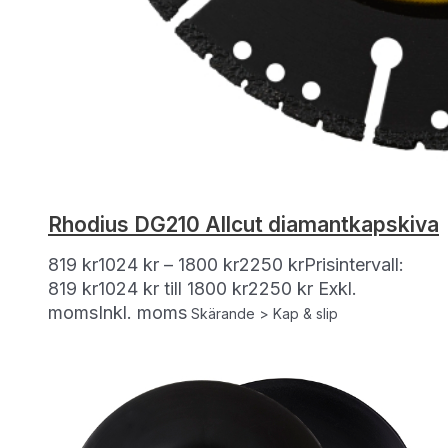
Rhodius DG210 Allcut diamantkapskiva
819
kr
1024
kr
–
1800
kr
2250
kr
Prisintervall:
819 kr1024 kr till 1800 kr2250 kr
Exkl.
moms
Inkl. moms
Skärande > Kap & slip