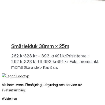
Smärjelduk 38mm x 25m
262
kr
328
kr
–
393
kr
491
kr
Prisintervall:
262 kr328 kr till 393 kr491 kr
Exkl. moms
Inkl.
moms
Skärande > Kap & slip
Allt inom svets! Försäljning, uthyrning och service av
svetsutrustning.
Webbshop