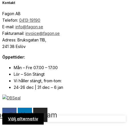
Kontakt
Fagon AB
Telefon:
0413-19190
E-mail:
info@fagon.se
Fakturamail:
invoice@fagon.se
Adress: Bruksgatan 11B,
241 38 Eslöv
Öppettider:
Mån – Fre 07.00 – 17.00
Lör – Sön Stängt
Vi håller stängt, from-tom:
24-26 dec | 31 dec – 6 jan
© Copyright
2026
| Webb av
Svensk Media Partner
acebook
Linkedin
Instagram
Välj alternativ