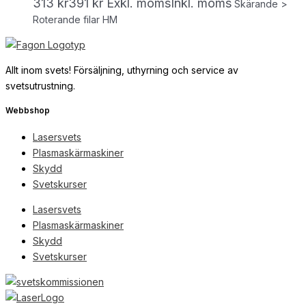
313
kr
391
kr
Exkl. moms
Inkl. moms
Skärande >
Roterande filar HM
Allt inom svets! Försäljning, uthyrning och service av
svetsutrustning.
Webbshop
Lasersvets
Plasmaskärmaskiner
Skydd
Svetskurser
Lasersvets
Plasmaskärmaskiner
Skydd
Svetskurser