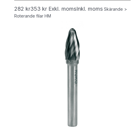
282
kr
353
kr
Exkl. moms
Inkl. moms
Skärande >
Roterande filar HM