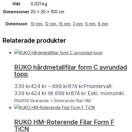
Vikt
0,021 kg
Dimensioner
20 × 20 × 100 cm
Dimension
10 mm
,
12 mm
,
16 mm
,
3 mm
,
6 mm
,
8 mm
Relaterade produkter
RUKO hårdmetallfilar form C avrundad
topp
339
kr
424
kr
–
699
kr
874
kr
Prisintervall:
339 kr424 kr till 699 kr874 kr
Exkl. moms
Inkl.
moms
Skärande > Roterande filar HM
RUKO HM-Roterende Filar Form F
TiCN