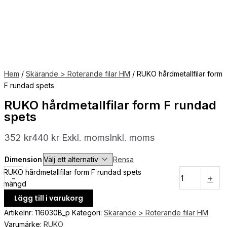
Hem
/
Skärande > Roterande filar HM
/ RUKO hårdmetallfilar form
F rundad spets
RUKO hårdmetallfilar form F rundad
spets
352
kr
440
kr
Exkl. moms
Inkl. moms
Dimension
Rensa
RUKO hårdmetallfilar form F rundad spets
-
+
mängd
Lägg till i varukorg
Artikelnr:
116030B_p
Kategori:
Skärande > Roterande filar HM
Varumärke:
RUKO