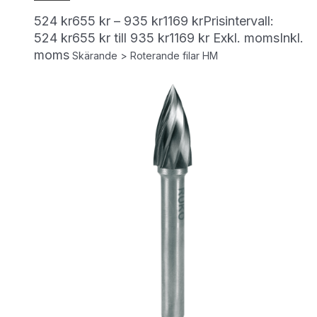
524
kr
655
kr
–
935
kr
1169
kr
Prisintervall:
524 kr655 kr till 935 kr1169 kr
Exkl. moms
Inkl.
moms
Skärande > Roterande filar HM