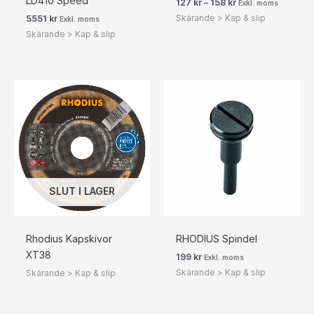
LD410 Speed
127
kr
–
158
kr
Exkl. moms
Skärande > Kap & slip
5551
kr
Exkl. moms
Skärande > Kap & slip
SLUT I LAGER
Rhodius Kapskivor
RHODIUS Spindel
XT38
199
kr
Exkl. moms
Skärande > Kap & slip
Skärande > Kap & slip