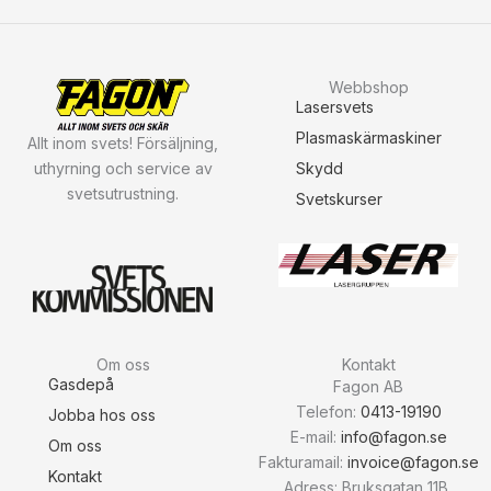
Webbshop
Lasersvets
Plasmaskärmaskiner
Allt inom svets! Försäljning,
uthyrning och service av
Skydd
svetsutrustning.
Svetskurser
Om oss
Kontakt
Gasdepå
Fagon AB
Telefon:
0413-19190
Jobba hos oss
E-mail:
info@fagon.se
Om oss
Fakturamail:
invoice@fagon.se
Kontakt
Adress: Bruksgatan 11B,