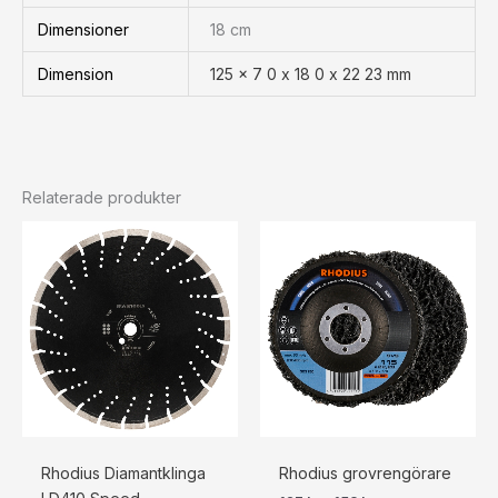
Dimensioner
18 cm
Dimension
125 x 7 0 x 18 0 x 22 23 mm
Relaterade produkter
Prisintervall:
127 kr159 kr
till
158 kr198 kr
Rhodius Diamantklinga
Rhodius grovrengörare