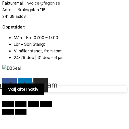
Fakturamail:
invoice@fagon.se
Adress: Bruksgatan 11B,
241 38 Eslöv
Öppettider:
Mån – Fre 07.00 – 17.00
Lör – Sön Stängt
Vi håller stängt, from-tom:
24-26 dec | 31 dec – 6 jan
© Copyright
2026
| Webb av
Svensk Media Partner
acebook
Linkedin
Instagram
Välj alternativ