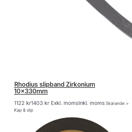
Rhodius slipband Zirkonium
10x330mm
1122
kr
1403
kr
Exkl. moms
Inkl. moms
Skärande >
Kap & slip