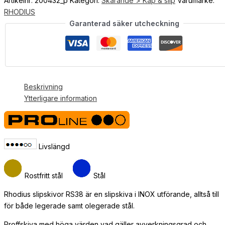
Artikelnr:
200432_p
Kategori:
Skärande > Kap & slip
Varumärke:
RHODIUS
Garanterad säker utcheckning
Beskrivning
Ytterligare information
Livslängd
Rostfritt stål
Stål
Rhodius slipskivor RS38 är en slipskiva i INOX utförande, alltså till
för både legerade samt olegerade stål.
Proffskiva med höga värden vad gäller avverkningsgrad och