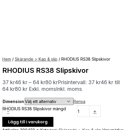
Hem
/
Skärande > Kap & slip
/ RHODIUS RS38 Slipskivor
RHODIUS RS38 Slipskivor
37
kr
46
kr
–
64
kr
80
kr
Prisintervall: 37 kr46 kr till
64 kr80 kr
Exkl. moms
Inkl. moms
Dimension
Rensa
RHODIUS RS38 Slipskivor mängd
-
+
Lägg till i varukorg