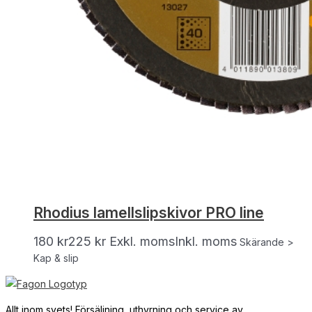
Rhodius lamellslipskivor PRO line
180
kr
225
kr
Exkl. moms
Inkl. moms
Skärande >
Kap & slip
Allt inom svets! Försäljning, uthyrning och service av