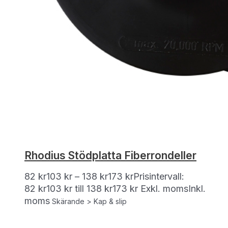
Rhodius Stödplatta Fiberrondeller
82
kr
103
kr
–
138
kr
173
kr
Prisintervall:
82 kr103 kr till 138 kr173 kr
Exkl. moms
Inkl.
moms
Skärande > Kap & slip