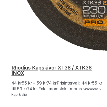
Rhodius Kapskivor XT38 / XTK38
INOX
44
kr
55
kr
–
59
kr
74
kr
Prisintervall: 44 kr55 kr
till 59 kr74 kr
Exkl. moms
Inkl. moms
Skärande >
Kap & slip