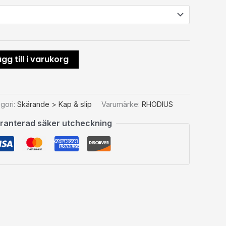
gg till i varukorg
gori:
Skärande > Kap & slip
Varumärke:
RHODIUS
ranterad säker utcheckning