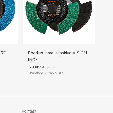
 PRO
Rhodius lamellslipskiva VISION
INOX
129
kr
Exkl. moms
Skärande > Kap & slip
Kontakt