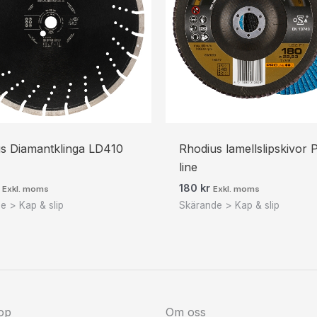
s Diamantklinga LD410
Rhodius lamellslipskivor
line
180
kr
Exkl. moms
Exkl. moms
e > Kap & slip
Skärande > Kap & slip
op
Om oss