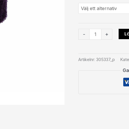
Lä
-
+
Artikelnr:
305337_p
Kate
Ga