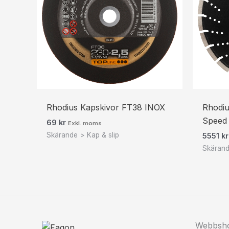
Rhodius Kapskivor FT38 INOX
Rhodiu
Speed
69
kr
Exkl. moms
Skärande > Kap & slip
5551
kr
Skärand
Webbsh