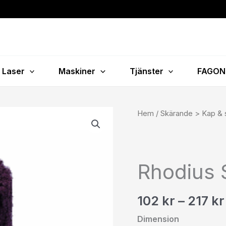
Laser
Maskiner
Tjänster
FAGON
Rhodius
Hem
/
Skärande > Kap & s
Sliprondell
VS
mängd
Rhodius S
102
kr
–
217
kr
Dimension