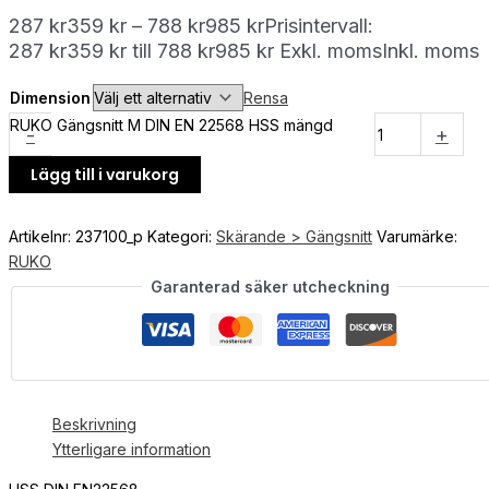
287
kr
359
kr
–
788
kr
985
kr
Prisintervall:
287 kr359 kr till 788 kr985 kr
Exkl. moms
Inkl. moms
Dimension
Rensa
RUKO Gängsnitt M DIN EN 22568 HSS mängd
-
+
Lägg till i varukorg
Artikelnr:
237100_p
Kategori:
Skärande > Gängsnitt
Varumärke:
RUKO
Garanterad säker utcheckning
Beskrivning
Ytterligare information