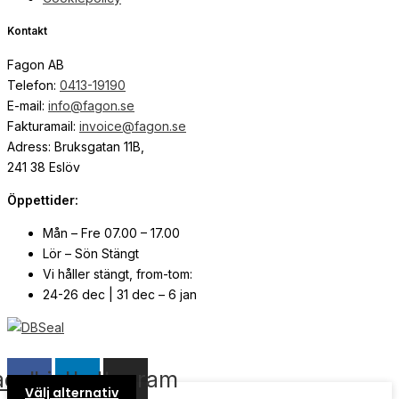
Kontakt
Fagon AB
Telefon:
0413-19190
E-mail:
info@fagon.se
Fakturamail:
invoice@fagon.se
Adress: Bruksgatan 11B,
241 38 Eslöv
Öppettider:
Mån – Fre 07.00 – 17.00
Lör – Sön Stängt
Vi håller stängt, from-tom:
24-26 dec | 31 dec – 6 jan
© Copyright
2026
| Webb av
Svensk Media Partner
acebook
Linkedin
Instagram
Välj alternativ