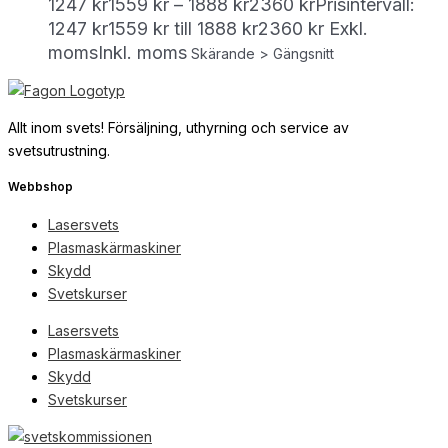
1247
kr
1559
kr
–
1888
kr
2360
kr
Prisintervall:
1247 kr1559 kr till 1888 kr2360 kr
Exkl.
moms
Inkl. moms
Skärande > Gängsnitt
Allt inom svets! Försäljning, uthyrning och service av
svetsutrustning.
Webbshop
Lasersvets
Plasmaskärmaskiner
Skydd
Svetskurser
Lasersvets
Plasmaskärmaskiner
Skydd
Svetskurser