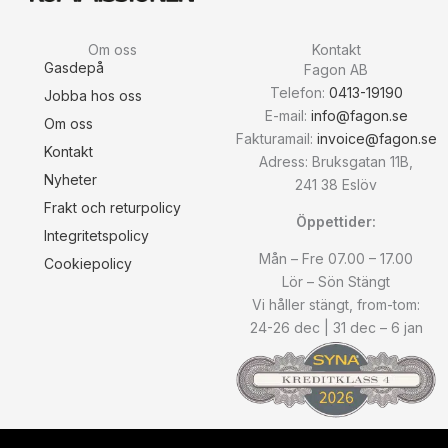
Om oss
Kontakt
Gasdepå
Fagon AB
Telefon:
0413-19190
Jobba hos oss
E-mail:
info@fagon.se
Om oss
Fakturamail:
invoice@fagon.se
Kontakt
Adress: Bruksgatan 11B,
Nyheter
241 38 Eslöv
Frakt och returpolicy
Öppettider:
Integritetspolicy
Mån – Fre 07.00 – 17.00
Cookiepolicy
Lör – Sön Stängt
Vi håller stängt, from-tom:
24-26 dec | 31 dec – 6 jan