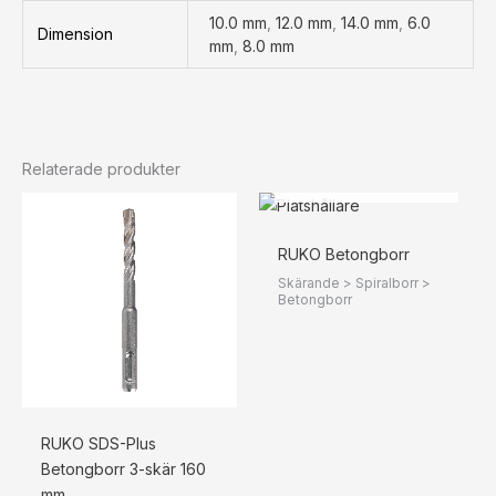
10.0 mm
,
12.0 mm
,
14.0 mm
,
6.0
Dimension
mm
,
8.0 mm
Relaterade produkter
SLUT I LAGER
Prisintervall:
234 kr293 kr
till
295 kr369 kr
RUKO Betongborr
Skärande > Spiralborr >
Betongborr
RUKO SDS-Plus
Betongborr 3-skär 160
mm