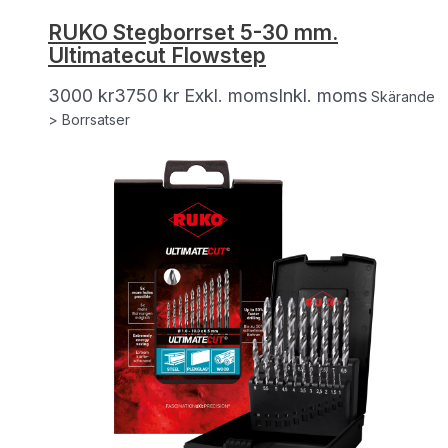
RUKO Stegborrset 5-30 mm.
Ultimatecut Flowstep
3000
kr
3750
kr
Exkl. moms
Inkl. moms
Skärande
> Borrsatser