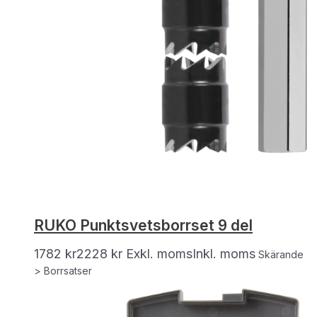
RUKO Punktsvetsborrset 9 del
1782
kr
2228
kr
Exkl. moms
Inkl. moms
Skärande
> Borrsatser