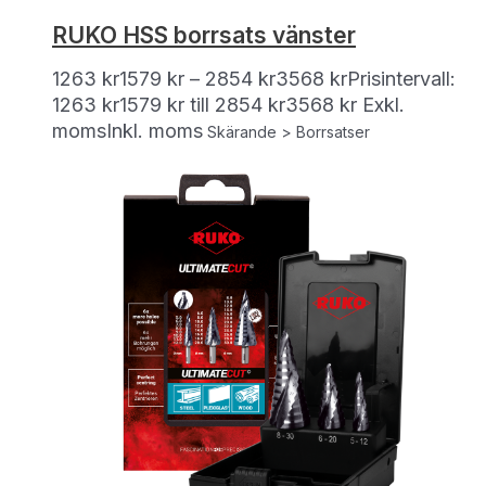
RUKO HSS borrsats vänster
1263
kr
1579
kr
–
2854
kr
3568
kr
Prisintervall:
1263 kr1579 kr till 2854 kr3568 kr
Exkl.
moms
Inkl. moms
Skärande > Borrsatser