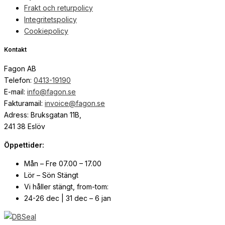
Frakt och returpolicy
Integritetspolicy
Cookiepolicy
Kontakt
Fagon AB
Telefon:
0413-19190
E-mail:
info@fagon.se
Fakturamail:
invoice@fagon.se
Adress: Bruksgatan 11B,
241 38 Eslöv
Öppettider:
Mån – Fre 07.00 – 17.00
Lör – Sön Stängt
Vi håller stängt, from-tom:
24-26 dec | 31 dec – 6 jan