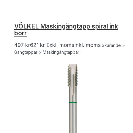
VÖLKEL Maskingängtapp spiral ink
borr
497
kr
621
kr
Exkl. moms
Inkl. moms
Skärande >
Gängtappar > Maskingängtappar