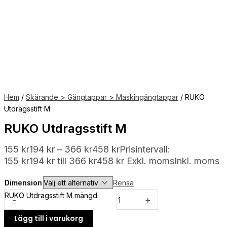
Hem
/
Skärande > Gängtappar > Maskingängtappar
/ RUKO
Utdragsstift M
RUKO Utdragsstift M
155
kr
194
kr
–
366
kr
458
kr
Prisintervall:
155 kr194 kr till 366 kr458 kr
Exkl. moms
Inkl. moms
Dimension
Rensa
RUKO Utdragsstift M mängd
-
+
Lägg till i varukorg