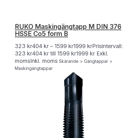
RUKO Maskingängtapp M DIN 376
HSSE Co5 form B
323
kr
404
kr
–
1599
kr
1999
kr
Prisintervall:
323 kr404 kr till 1599 kr1999 kr
Exkl.
moms
Inkl. moms
Skärande > Gängtappar >
Maskingängtappar