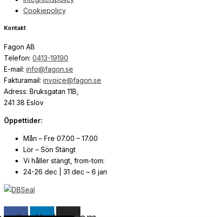
Cookiepolicy
Kontakt
Fagon AB
Telefon:
0413-19190
E-mail:
info@fagon.se
Fakturamail:
invoice@fagon.se
Adress: Bruksgatan 11B,
241 38 Eslöv
Öppettider:
Mån – Fre 07.00 – 17.00
Lör – Sön Stängt
Vi håller stängt, from-tom:
24-26 dec | 31 dec – 6 jan
© Copyright
2026
| Webb av
Svensk Media Partner