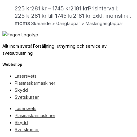
225
kr
281
kr
–
1745
kr
2181
kr
Prisintervall:
225 kr281 kr till 1745 kr2181 kr
Exkl. moms
Inkl.
moms
Skärande > Gängtappar > Maskingängtappar
Allt inom svets! Försäljning, uthyrning och service av
svetsutrustning.
Webbshop
Lasersvets
Plasmaskärmaskiner
Skydd
Svetskurser
Lasersvets
Plasmaskärmaskiner
Skydd
Svetskurser