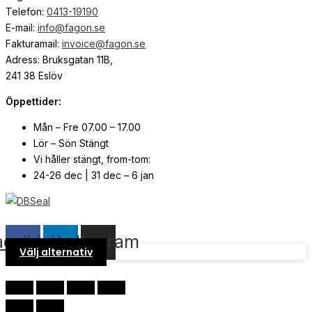
Telefon:
0413-19190
E-mail:
info@fagon.se
Fakturamail:
invoice@fagon.se
Adress: Bruksgatan 11B,
241 38 Eslöv
Öppettider:
Mån – Fre 07.00 – 17.00
Lör – Sön Stängt
Vi håller stängt, from-tom:
24-26 dec | 31 dec – 6 jan
© Copyright
2026
| Webb av
Svensk Media Partner
acebook
Linkedin
Instagram
Välj alternativ