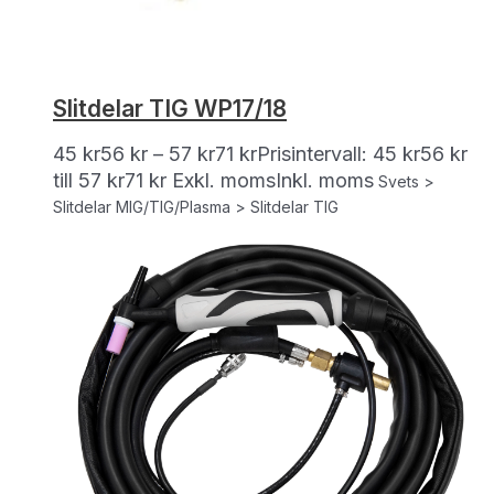
Slitdelar TIG WP17/18
45
kr
56
kr
–
57
kr
71
kr
Prisintervall: 45 kr56 kr
till 57 kr71 kr
Exkl. moms
Inkl. moms
Svets >
Slitdelar MIG/TIG/Plasma > Slitdelar TIG