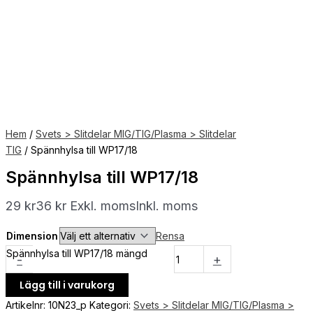
Hem
/
Svets > Slitdelar MIG/TIG/Plasma > Slitdelar
TIG
/ Spännhylsa till WP17/18
Spännhylsa till WP17/18
29
kr
36
kr
Exkl. moms
Inkl. moms
Dimension
Rensa
Spännhylsa till WP17/18 mängd
-
+
Lägg till i varukorg
Artikelnr:
10N23_p
Kategori:
Svets > Slitdelar MIG/TIG/Plasma >