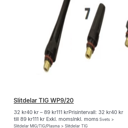
Slitdelar TIG WP9/20
32
kr
40
kr
–
89
kr
111
kr
Prisintervall: 32 kr40 kr
till 89 kr111 kr
Exkl. moms
Inkl. moms
Svets >
Slitdelar MIG/TIG/Plasma > Slitdelar TIG