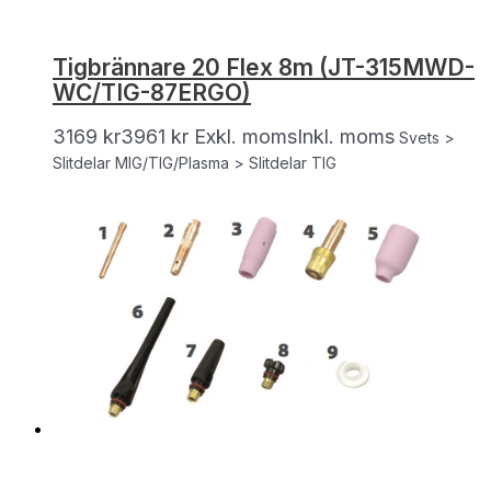
Tigbrännare 20 Flex 8m (JT-315MWD-
WC/TIG-87ERGO)
3169
kr
3961
kr
Exkl. moms
Inkl. moms
Svets >
Slitdelar MIG/TIG/Plasma > Slitdelar TIG