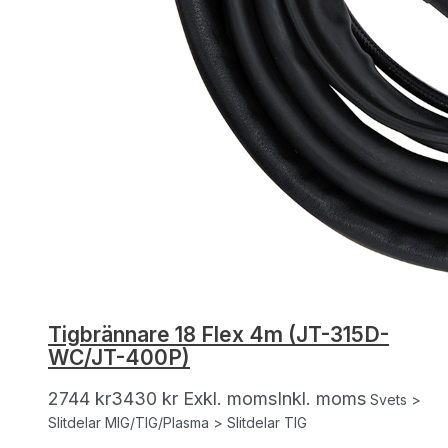
Tigbrännare 18 Flex 4m (JT-315D-
WC/JT-400P)
2744
kr
3430
kr
Exkl. moms
Inkl. moms
Svets >
Slitdelar MIG/TIG/Plasma > Slitdelar TIG