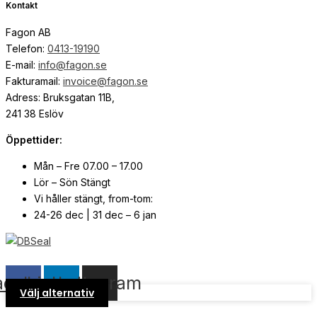
Kontakt
Fagon AB
Telefon:
0413-19190
E-mail:
info@fagon.se
Fakturamail:
invoice@fagon.se
Adress: Bruksgatan 11B,
241 38 Eslöv
Öppettider:
Mån – Fre 07.00 – 17.00
Lör – Sön Stängt
Vi håller stängt, from-tom:
24-26 dec | 31 dec – 6 jan
© Copyright
2026
| Webb av
Svensk Media Partner
acebook
Linkedin
Instagram
Välj alternativ