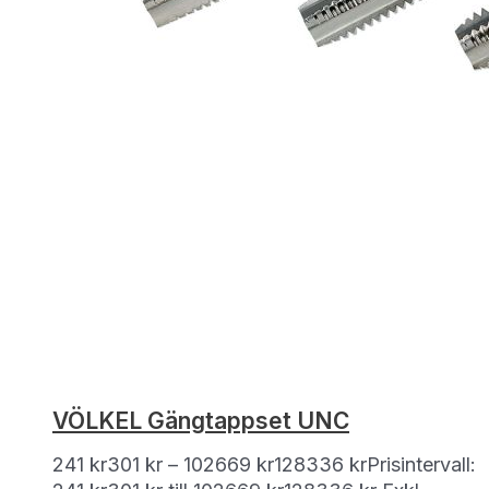
VÖLKEL Gängtappset UNC
241
kr
301
kr
–
102669
kr
128336
kr
Prisintervall: