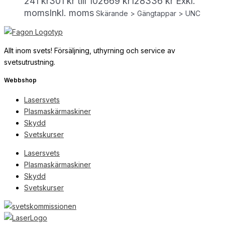
241 kr301 kr till 102669 kr128336 kr
Exkl.
moms
Inkl. moms
Skärande > Gängtappar > UNC
Allt inom svets! Försäljning, uthyrning och service av
svetsutrustning.
Webbshop
Lasersvets
Plasmaskärmaskiner
Skydd
Svetskurser
Lasersvets
Plasmaskärmaskiner
Skydd
Svetskurser