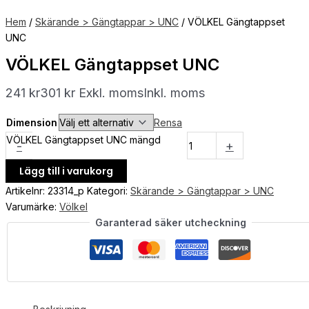
Hem
/
Skärande > Gängtappar > UNC
/ VÖLKEL Gängtappset
UNC
VÖLKEL Gängtappset UNC
241
kr
301
kr
Exkl. moms
Inkl. moms
Dimension
Rensa
VÖLKEL Gängtappset UNC mängd
-
+
Lägg till i varukorg
Artikelnr:
23314_p
Kategori:
Skärande > Gängtappar > UNC
Varumärke:
Völkel
Garanterad säker utcheckning