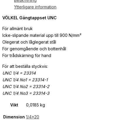
Beskrivning
Ytterligare information
VÖLKEL Gängtappset UNC
För allmänt bruk
Icke-slipande material upp till 900 N/mm²
Olegerat och låglegerat stål
För genomgående och bottenhål
För trådskärning för hand
För att beställa styckvis:
UNC 1/4 = 23314
UNC 1/4 No1 = 23314-1
UNC 1/4 No2 = 23314-2
UNC 1/4 No3 = 23314-3
Vikt
0,0185 kg
Dimension
1/4×20