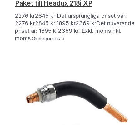
Paket till Headux 218i XP
2276
kr
2845
kr
Det ursprungliga priset var:
2276 kr2845 kr.
1895
kr
2369
kr
Det nuvarande
priset är: 1895 kr2369 kr.
Exkl. moms
Inkl.
moms
Okategoriserad