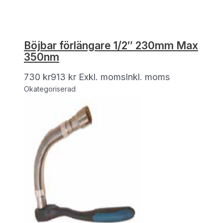
Böjbar förlängare 1/2″ 230mm Max
350nm
730
kr
913
kr
Exkl. moms
Inkl. moms
Okategoriserad