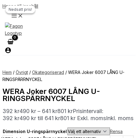
Hoppa till innehåll
Nedsatt pris!
Nedsatt pris!
Hem
/
Övrigt
/
Okategoriserad
/ WERA Joker 6007 LÅNG U-
RINGSPÄRRNYCKEL
WERA Joker 6007 LÅNG U-
RINGSPÄRRNYCKEL
392
kr
490
kr
–
641
kr
801
kr
Prisintervall:
392 kr490 kr till 641 kr801 kr
Exkl. moms
Inkl. moms
Dimension U-ringspärrnyckel
Rensa