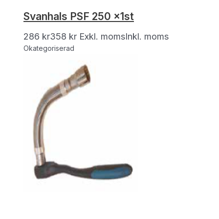
Svanhals PSF 250 x1st
286
kr
358
kr
Exkl. moms
Inkl. moms
Okategoriserad