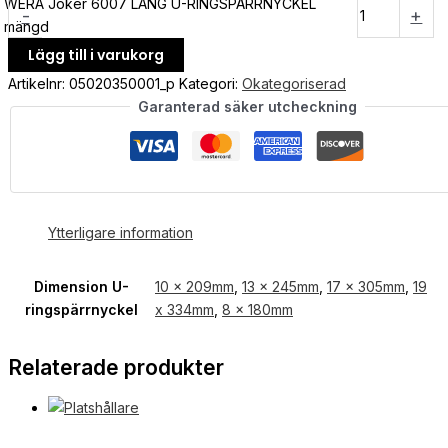
WERA Joker 6007 LÅNG U-RINGSPÄRRNYCKEL
-
+
mängd
Lägg till i varukorg
Artikelnr:
05020350001_p
Kategori:
Okategoriserad
Garanterad säker utcheckning
Ytterligare information
Dimension U-
10 x 209mm
,
13 x 245mm
,
17 x 305mm
,
19
ringspärrnyckel
x 334mm
,
8 x 180mm
Relaterade produkter