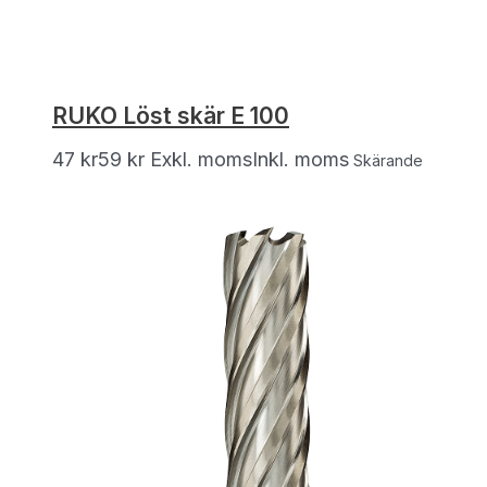
RUKO Löst skär E 100
47
kr
59
kr
Exkl. moms
Inkl. moms
Skärande