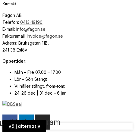
Kontakt
Fagon AB
Telefon:
0413-19190
E-mail:
info@fagon.se
Fakturamail:
invoice@fagon.se
Adress: Bruksgatan 11B,
241 38 Eslöv
Öppettider:
Mån – Fre 07.00 – 17.00
Lör – Sön Stängt
Vi håller stängt, from-tom:
24-26 dec | 31 dec – 6 jan
© Copyright
2026
| Webb av
Svensk Media Partner
acebook
Linkedin
Instagram
Välj alternativ