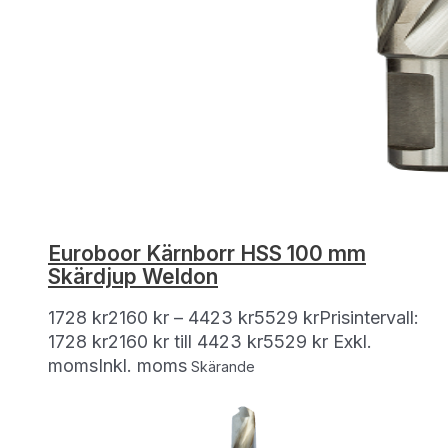
Euroboor Kärnborr HSS 100 mm
Skärdjup Weldon
1728
kr
2160
kr
–
4423
kr
5529
kr
Prisintervall:
1728 kr2160 kr till 4423 kr5529 kr
Exkl.
moms
Inkl. moms
Skärande