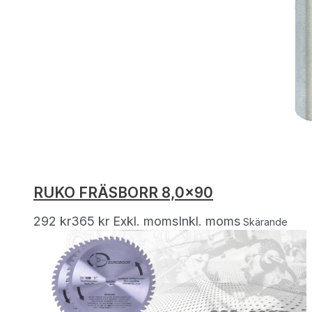
RUKO FRÄSBORR 8,0×90
292
kr
365
kr
Exkl. moms
Inkl. moms
Skärande