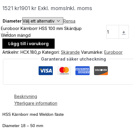
1521
kr
1901
kr
Exkl. moms
Inkl. moms
Diameter
Rensa
Euroboor Kärnborr HSS 100 mm Skärdjup
-
+
Weldon mängd
Lägg till i varukorg
Artikelnr:
HCX.180_p
Kategori:
Skärande
Varumärke:
Euroboor
Garanterad säker utcheckning
Beskrivning
Ytterligare information
HSS Kärnborr med Weldon fäste
Diameter 18 – 50 mm