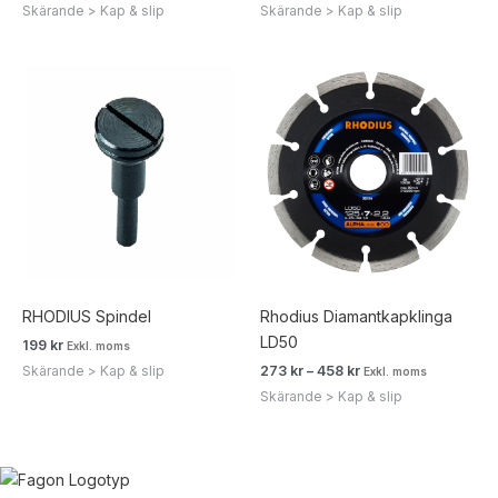
Skärande > Kap & slip
Skärande > Kap & slip
Prisintervall:
273 kr341 kr
till
458 kr573 kr
RHODIUS Spindel
Rhodius Diamantkapklinga
LD50
199
kr
Exkl. moms
Skärande > Kap & slip
273
kr
–
458
kr
Exkl. moms
Skärande > Kap & slip