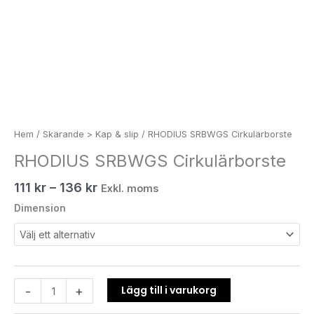
Hem
/
Skärande > Kap & slip
/ RHODIUS SRBWGS Cirkulärborste
RHODIUS SRBWGS Cirkulärborste
111
kr
–
136
kr
Exkl. moms
Dimension
Lägg till i varukorg
-
+