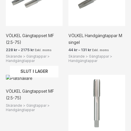
VÖLKEL Gängtappset MF
VÖLKEL Handgängtappar M
(2.5-75)
singel
228
kr
–
2175
kr
44
kr
–
131
kr
Exkl. moms
Exkl. moms
Skärande > Gängtappar >
Skärande > Gängtappar >
Handgängtappar
Handgängtappar
SLUT I LAGER
Prisintervall:
141 kr176 kr
till
251 kr314 kr
VÖLKEL Gängtappset MF
(2.5-75)
Skärande > Gängtappar >
Handgängtappar