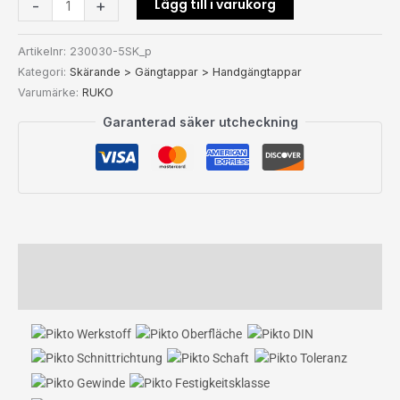
Lägg till i varukorg
-
+
Artikelnr:
230030-5SK_p
Kategori:
Skärande > Gängtappar > Handgängtappar
Varumärke:
RUKO
Garanterad säker utcheckning
Beskrivning
Ytterligare information