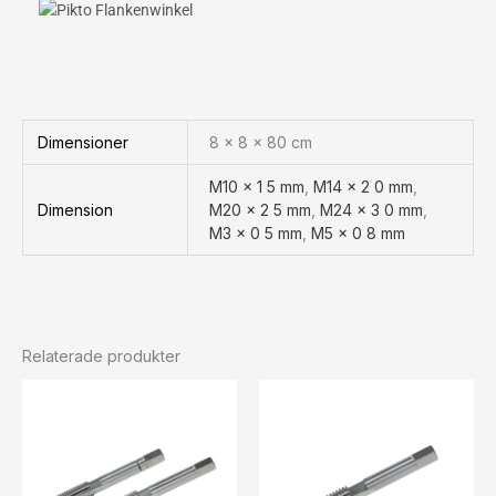
Dimensioner
8 × 8 × 80 cm
M10 x 1 5 mm
,
M14 x 2 0 mm
,
Dimension
M20 x 2 5 mm
,
M24 x 3 0 mm
,
M3 x 0 5 mm
,
M5 x 0 8 mm
Relaterade produkter
Prisintervall:
Prisintervall:
228 kr285 kr
44 kr55 kr
till
till
2175 kr2719 kr
131 kr164 kr