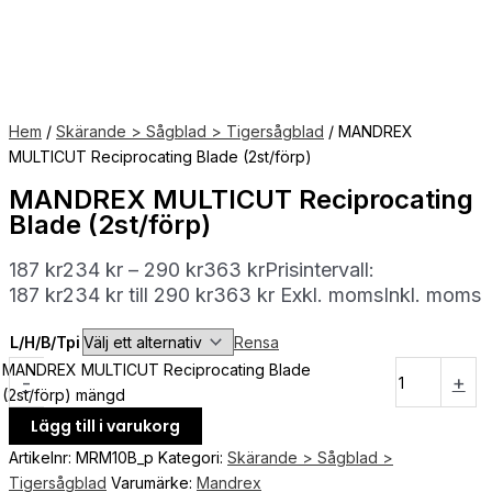
Hem
/
Skärande > Sågblad > Tigersågblad
/ MANDREX
MULTICUT Reciprocating Blade (2st/förp)
MANDREX MULTICUT Reciprocating
Blade (2st/förp)
187
kr
234
kr
–
290
kr
363
kr
Prisintervall:
187 kr234 kr till 290 kr363 kr
Exkl. moms
Inkl. moms
L/H/B/Tpi
Rensa
MANDREX MULTICUT Reciprocating Blade
-
+
(2st/förp) mängd
Lägg till i varukorg
Artikelnr:
MRM10B_p
Kategori:
Skärande > Sågblad >
Tigersågblad
Varumärke:
Mandrex