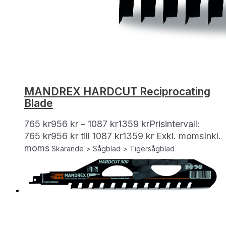
MANDREX HARDCUT Reciprocating
Blade
765
kr
956
kr
–
1087
kr
1359
kr
Prisintervall:
765 kr956 kr till 1087 kr1359 kr
Exkl. moms
Inkl.
moms
Skärande > Sågblad > Tigersågblad