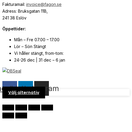
Fakturamail:
invoice@fagon.se
Adress: Bruksgatan 11B,
241 38 Eslöv
Öppettider:
Mån – Fre 07.00 – 17.00
Lör – Sön Stängt
Vi håller stängt, from-tom:
24-26 dec | 31 dec – 6 jan
© Copyright
2026
| Webb av
Svensk Media Partner
acebook
Linkedin
Instagram
Välj alternativ