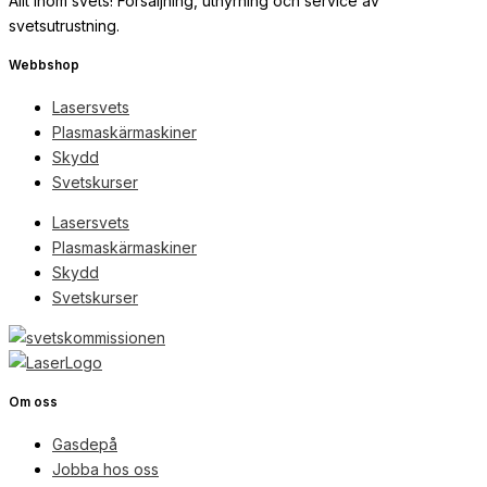
Allt inom svets! Försäljning, uthyrning och service av
svetsutrustning.
Webbshop
Lasersvets
Plasmaskärmaskiner
Skydd
Svetskurser
Lasersvets
Plasmaskärmaskiner
Skydd
Svetskurser
Om oss
Gasdepå
Jobba hos oss