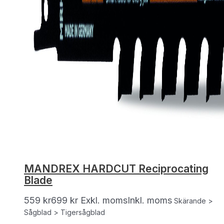
MANDREX HARDCUT Reciprocating
Blade
559
kr
699
kr
Exkl. moms
Inkl. moms
Skärande >
Sågblad > Tigersågblad