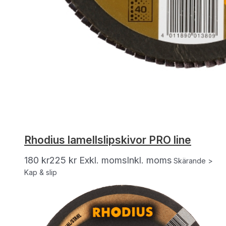
Rhodius lamellslipskivor PRO line
180
kr
225
kr
Exkl. moms
Inkl. moms
Skärande >
Kap & slip