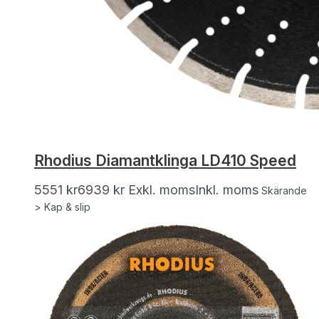
Rhodius Diamantklinga LD410 Speed
5551
kr
6939
kr
Exkl. moms
Inkl. moms
Skärande
> Kap & slip