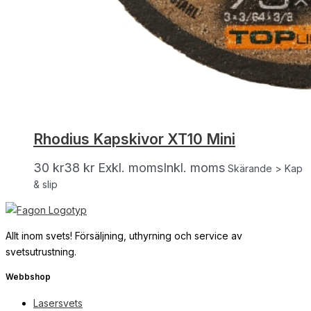
Rhodius Kapskivor XT10 Mini
30
kr
38
kr
Exkl. moms
Inkl. moms
Skärande > Kap
& slip
Allt inom svets! Försäljning, uthyrning och service av
svetsutrustning.
Webbshop
Lasersvets