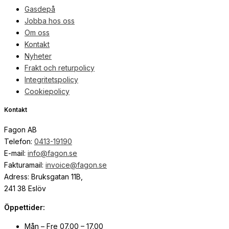
Gasdepå
Jobba hos oss
Om oss
Kontakt
Nyheter
Frakt och returpolicy
Integritetspolicy
Cookiepolicy
Kontakt
Fagon AB
Telefon:
0413-19190
E-mail:
info@fagon.se
Fakturamail:
invoice@fagon.se
Adress: Bruksgatan 11B,
241 38 Eslöv
Öppettider:
Mån – Fre 07.00 – 17.00