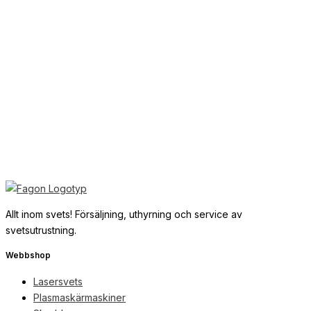
216
kr
Exkl. moms
Svetshandskar TIG
150
kr
Exkl. moms
Svetshjälm Migatronic Focus ADF
Allt inom svets! Försäljning, uthyrning och service av
1995
kr
Exkl. moms
svetsutrustning.
Webbshop
Lasersvets
Plasmaskärmaskiner